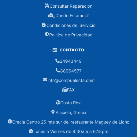
Consultar Reparación
Cargadores
¿Dónde Estamos?
Condiciones del Servicio
Consumibles
Política de Privacidad
Cartuchos
Canon
CONTACTO
Cartuchos
24943449
Epson
88964577
Cartuchos
info@compuelecta.com
HP
FAX
Toners
Costa Rica
Alajuela, Grecia
Controles
Grecia Centro 25 mts sur del restaurante Maguey de Licho
CPU
Lunes a Viernes de 8:00am a 6:15pm