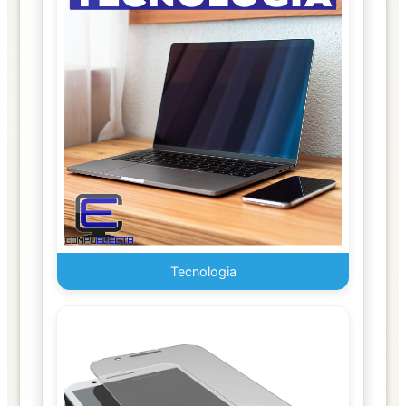
Alimentos
LIBRERIA
Adhesivos
y
Empaque
Archivadores
Artículos
MDE
Oficina
Tecnologia
Calculadoras
Sumatoria
Cinta
Escolar