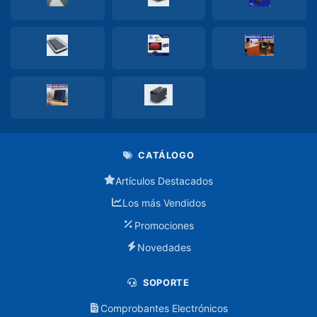
Accesorios
de
Mantenimiento
Adaptadores
Audifonos
Audifono
con
CATÁLOGO
cable
Artículos Destacados
Audifono
Los más Vendidos
inalambrico
Promociones
Baterias
Novedades
Cables
SOPORTE
Comprobantes Electrónicos
Splitter