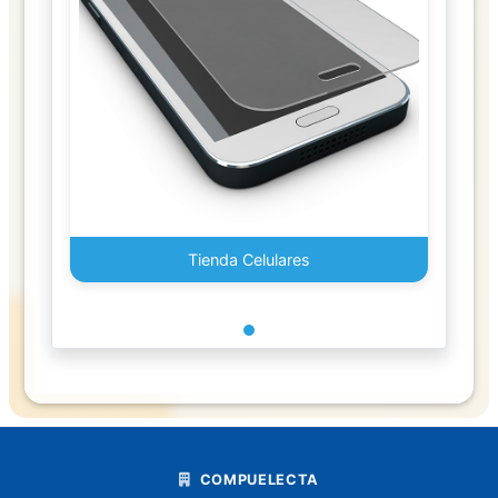
Foam
Globos
Goma
y
Pegamentos
Juguetes
Tienda Celulares
Lapiceros
Boligrafo
Lapiz
Libretas
libro
COMPUELECTA