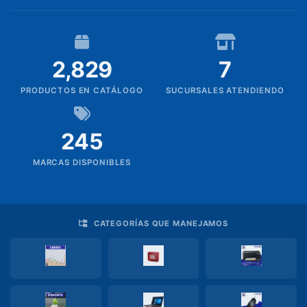
PIZARRAS
Rollos
2,829
7
Saca
PRODUCTOS EN CATÁLOGO
SUCURSALES ATENDIENDO
puntas
Silicon
245
Pedidos
MARCAS DISPONIBLES
Productos
sin
familia
CATEGORÍAS QUE MANEJAMOS
Soporte
TI
TECNOLOGIA