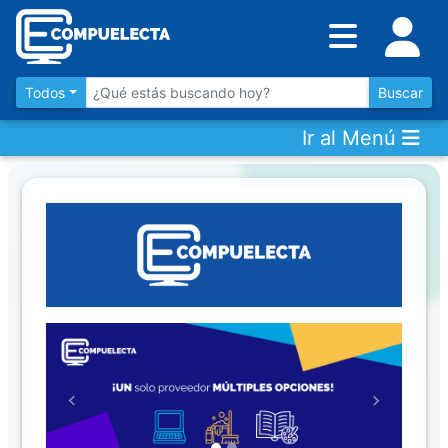
Inventario
DESTACADOS
Todos
Buscar
Ir al Menú
Artículos
Destacados
Los
más
Vendidos
Promociones
Novedades
Previous
Next
CONSULTAR