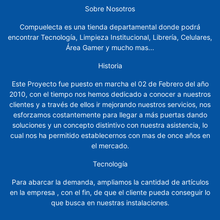
Sobre Nosotros
Marcadores
Compuelecta es una tienda departamental donde podrá
Masking
encontrar Tecnología, Limpieza Institucional, Librería, Celulares,
Área Gamer y mucho mas...
Muebles
Sillas
Historia
Este Proyecto fue puesto en marcha el 02 de Febrero del año
Notas
2010, con el tiempo nos hemos dedicado a conocer a nuestros
clientes y a través de ellos ir mejorando nuestros servicios, nos
Organizadores
esforzamos costantemente para llegar a más puertas dando
soluciones y un concepto distintivo con nuestra asistencia, lo
Papel,
cual nos ha permitido establecernos con mas de once años en
Cartón,
el mercado.
Cartulina
y
Tecnología
Sobres
Para abarcar la demanda, ampliamos la cantidad de artículos
Pintura
en la empresa , con el fin, de que el cliente pueda conseguir lo
y
que busca en nuestras instalaciones.
manualidades