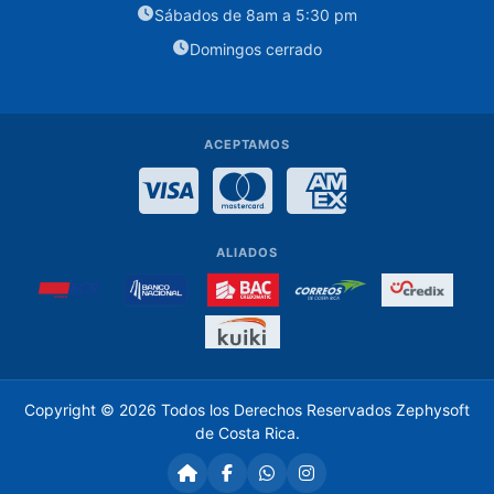
Sábados de 8am a 5:30 pm
Case
Domingos cerrado
Discos
Duros
3.5
ACEPTAMOS
Fuentes
Visa
MasterCard
American Expre
de
Poder
Memoria
ALIADOS
ram
pc
Monitores
Parlantes
Copyright © 2026 Todos los Derechos Reservados
Zephysoft
para
de Costa Rica
.
Computadora
Pasta