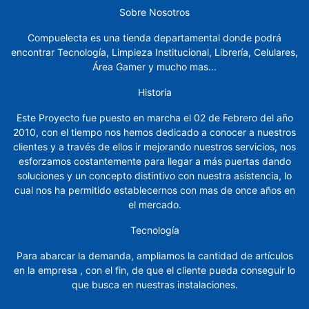
Sobre Nosotros
Marcadores
Compuelecta es una tienda departamental donde podrá
Masking
encontrar Tecnología, Limpieza Institucional, Librería, Celulares,
Área Gamer y mucho mas...
Muebles
Sillas
Historia
Este Proyecto fue puesto en marcha el 02 de Febrero del año
Notas
2010, con el tiempo nos hemos dedicado a conocer a nuestros
clientes y a través de ellos ir mejorando nuestros servicios, nos
Organizadores
esforzamos costantemente para llegar a más puertas dando
soluciones y un concepto distintivo con nuestra asistencia, lo
Papel,
cual nos ha permitido establecernos con mas de once años en
Cartón,
el mercado.
Cartulina
y
Tecnología
Sobres
Para abarcar la demanda, ampliamos la cantidad de artículos
Pintura
en la empresa , con el fin, de que el cliente pueda conseguir lo
y
que busca en nuestras instalaciones.
manualidades