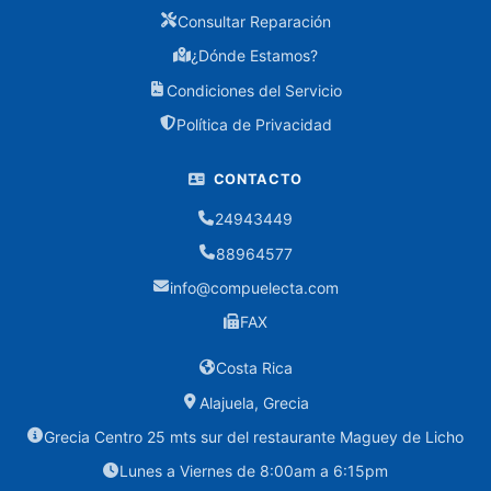
Consultar Reparación
Cargadores
¿Dónde Estamos?
Condiciones del Servicio
Consumibles
Política de Privacidad
Cartuchos
Canon
CONTACTO
Cartuchos
24943449
Epson
88964577
Cartuchos
info@compuelecta.com
HP
FAX
Toners
Costa Rica
Alajuela, Grecia
Controles
Grecia Centro 25 mts sur del restaurante Maguey de Licho
CPU
Lunes a Viernes de 8:00am a 6:15pm