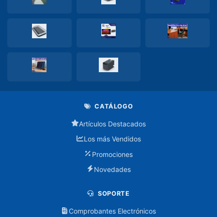
Accesorios
de
Mantenimiento
Adaptadores
Audifonos
Audifono
con
CATÁLOGO
cable
Artículos Destacados
Audifono
Los más Vendidos
inalambrico
Promociones
Baterias
Novedades
Cables
SOPORTE
Comprobantes Electrónicos
Splitter