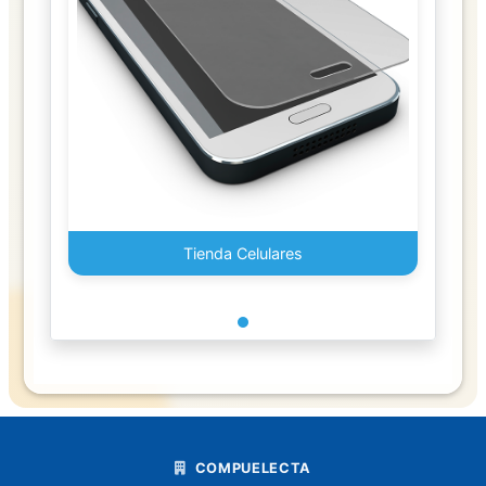
Foam
Globos
Goma
y
Pegamentos
Juguetes
Tienda Celulares
Lapiceros
Boligrafo
Lapiz
Libretas
libro
COMPUELECTA