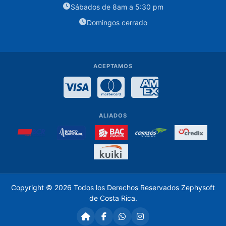
Sábados de 8am a 5:30 pm
Case
Domingos cerrado
Discos
Duros
3.5
ACEPTAMOS
Fuentes
Visa
MasterCard
American Expre
de
Poder
Memoria
ALIADOS
ram
pc
Monitores
Parlantes
Copyright © 2026 Todos los Derechos Reservados
Zephysoft
para
de Costa Rica
.
Computadora
Pasta