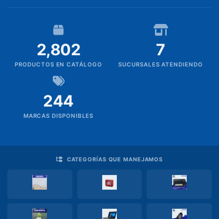
PIZARRAS
Rollos
2,802
7
Saca
PRODUCTOS EN CATÁLOGO
SUCURSALES ATENDIENDO
puntas
Silicon
244
Pedidos
MARCAS DISPONIBLES
Productos
sin
familia
CATEGORÍAS QUE MANEJAMOS
Soporte
TI
TECNOLOGIA