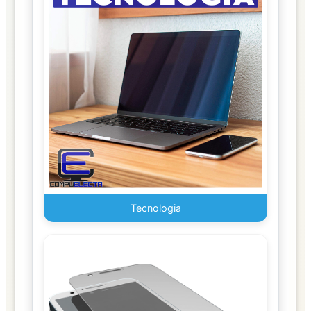
Alimentos
LIBRERIA
Adhesivos
y
Empaque
Archivadores
Artículos
MDE
Oficina
Tecnologia
Calculadoras
Sumatoria
Cinta
Escolar