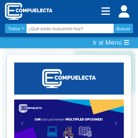
Inventario
DESTACADOS
Todos
Buscar
Ir al Menú
Artículos
Destacados
Los
más
Vendidos
Promociones
Novedades
Previous
Next
CONSULTAR