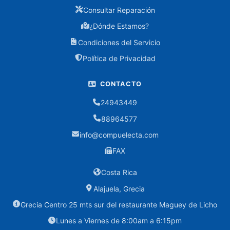
Consultar Reparación
Cargadores
¿Dónde Estamos?
Condiciones del Servicio
Consumibles
Política de Privacidad
Cartuchos
Canon
CONTACTO
Cartuchos
24943449
Epson
88964577
Cartuchos
info@compuelecta.com
HP
FAX
Toners
Costa Rica
Alajuela, Grecia
Controles
Grecia Centro 25 mts sur del restaurante Maguey de Licho
CPU
Lunes a Viernes de 8:00am a 6:15pm