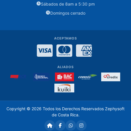
Sábados de 8am a 5:30 pm
Case
Domingos cerrado
Discos
Duros
3.5
ACEPTAMOS
Fuentes
Visa
MasterCard
American Expre
de
Poder
Memoria
ALIADOS
ram
pc
Monitores
Parlantes
Copyright © 2026 Todos los Derechos Reservados
Zephysoft
para
de Costa Rica
.
Computadora
Pasta