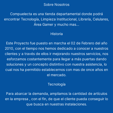
Sobre Nosotros
Marcadores
Compuelecta es una tienda departamental donde podrá
Masking
encontrar Tecnología, Limpieza Institucional, Librería, Celulares,
Área Gamer y mucho mas...
Muebles
Sillas
Historia
Este Proyecto fue puesto en marcha el 02 de Febrero del año
Notas
2010, con el tiempo nos hemos dedicado a conocer a nuestros
clientes y a través de ellos ir mejorando nuestros servicios, nos
Organizadores
esforzamos costantemente para llegar a más puertas dando
soluciones y un concepto distintivo con nuestra asistencia, lo
Papel,
cual nos ha permitido establecernos con mas de once años en
Cartón,
el mercado.
Cartulina
y
Tecnología
Sobres
Para abarcar la demanda, ampliamos la cantidad de artículos
Pintura
en la empresa , con el fin, de que el cliente pueda conseguir lo
y
que busca en nuestras instalaciones.
manualidades