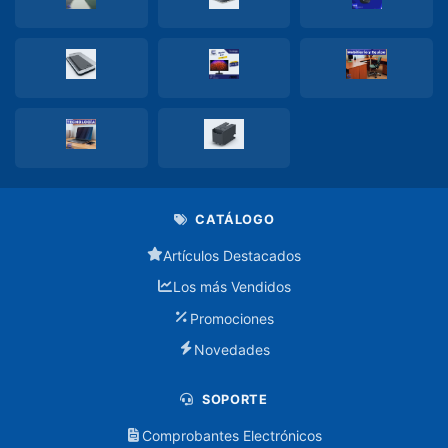
Accesorios
de
Mantenimiento
Adaptadores
Audifonos
Audifono
con
CATÁLOGO
cable
Artículos Destacados
Audifono
Los más Vendidos
inalambrico
Promociones
Baterias
Novedades
Cables
SOPORTE
Comprobantes Electrónicos
Splitter