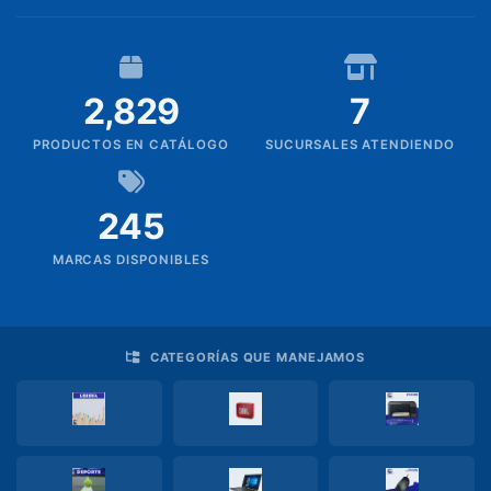
PIZARRAS
Rollos
2,829
7
Saca
PRODUCTOS EN CATÁLOGO
SUCURSALES ATENDIENDO
puntas
Silicon
245
Pedidos
MARCAS DISPONIBLES
Productos
sin
familia
CATEGORÍAS QUE MANEJAMOS
Soporte
TI
TECNOLOGIA