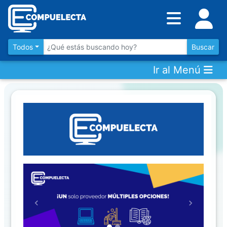
Inventario
DESTACADOS
Todos
Buscar
Ir al Menú
Artículos
Destacados
Los
más
Vendidos
Promociones
Novedades
Previous
Next
CONSULTAR