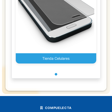
Foam
Globos
Goma
y
Pegamentos
Juguetes
Tienda Celulares
Lapiceros
Boligrafo
Lapiz
Libretas
libro
COMPUELECTA