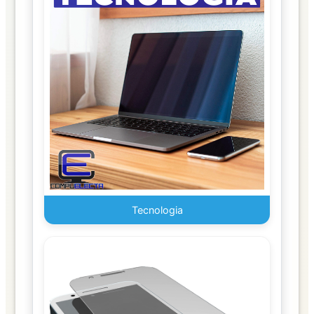
Alimentos
LIBRERIA
Adhesivos
y
Empaque
Archivadores
Artículos
MDE
Oficina
Tecnologia
Calculadoras
Sumatoria
Cinta
Escolar