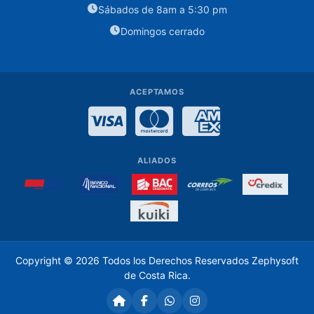
Sábados de 8am a 5:30 pm
Case
Domingos cerrado
Discos
Duros
3.5
ACEPTAMOS
Fuentes
Visa
MasterCard
American Expre
de
Poder
Memoria
ALIADOS
ram
pc
Monitores
Parlantes
Copyright © 2026 Todos los Derechos Reservados
Zephysoft
para
de Costa Rica
.
Computadora
Pasta