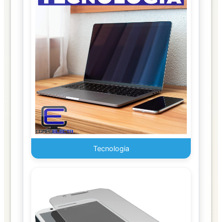
Alimentos
LIBRERIA
Adhesivos
y
Empaque
Archivadores
Artículos
MDE
Oficina
Tecnologia
Calculadoras
Sumatoria
Cinta
Escolar