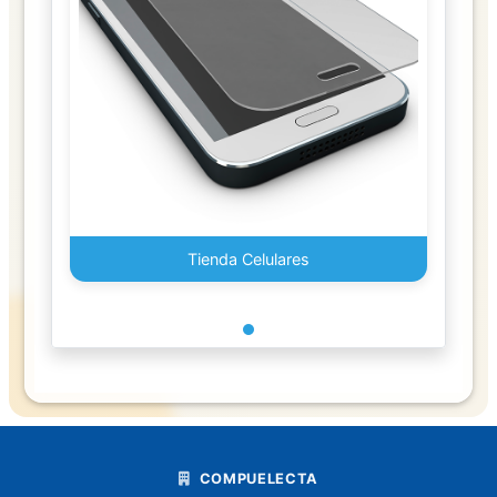
Foam
Globos
Goma
y
Pegamentos
Juguetes
Tienda Celulares
Lapiceros
Boligrafo
Lapiz
Libretas
libro
COMPUELECTA