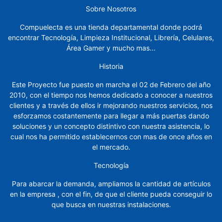
Sobre Nosotros
Marcadores
Compuelecta es una tienda departamental donde podrá
Masking
encontrar Tecnología, Limpieza Institucional, Librería, Celulares,
Área Gamer y mucho mas...
Muebles
Sillas
Historia
Este Proyecto fue puesto en marcha el 02 de Febrero del año
Notas
2010, con el tiempo nos hemos dedicado a conocer a nuestros
clientes y a través de ellos ir mejorando nuestros servicios, nos
Organizadores
esforzamos costantemente para llegar a más puertas dando
soluciones y un concepto distintivo con nuestra asistencia, lo
Papel,
cual nos ha permitido establecernos con mas de once años en
Cartón,
el mercado.
Cartulina
y
Tecnología
Sobres
Para abarcar la demanda, ampliamos la cantidad de artículos
Pintura
en la empresa , con el fin, de que el cliente pueda conseguir lo
y
que busca en nuestras instalaciones.
manualidades