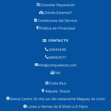
Consultar Reparación
Cargadores
¿Dónde Estamos?
Condiciones del Servicio
Consumibles
Política de Privacidad
Cartuchos
Canon
CONTACTO
Cartuchos
24943449
Epson
88964577
Cartuchos
info@compuelecta.com
HP
FAX
Toners
Costa Rica
Alajuela, Grecia
Controles
Grecia Centro 25 mts sur del restaurante Maguey de Licho
CPU
Lunes a Viernes de 8:00am a 6:15pm