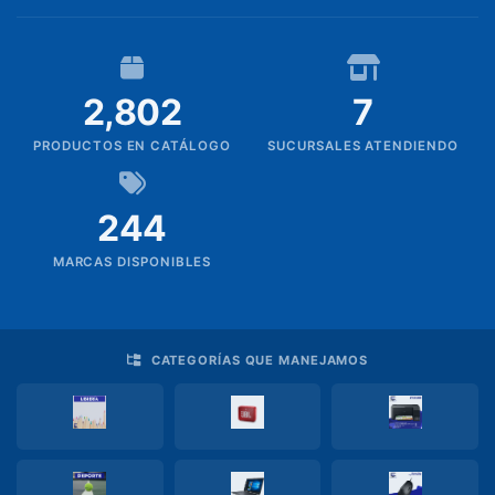
PIZARRAS
Rollos
2,802
7
Saca
PRODUCTOS EN CATÁLOGO
SUCURSALES ATENDIENDO
puntas
Silicon
244
Pedidos
MARCAS DISPONIBLES
Productos
sin
familia
CATEGORÍAS QUE MANEJAMOS
Soporte
TI
TECNOLOGIA