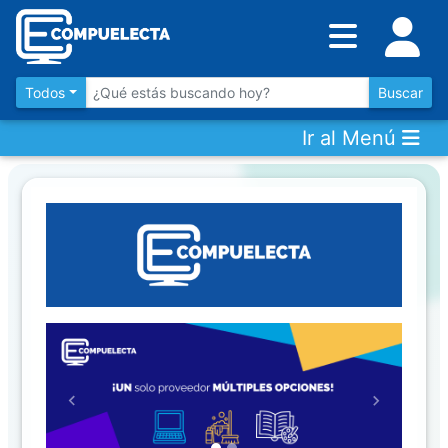
Inventario
DESTACADOS
Todos
Buscar
Ir al Menú
Artículos
Destacados
Los
más
Vendidos
Promociones
Novedades
Previous
Next
CONSULTAR