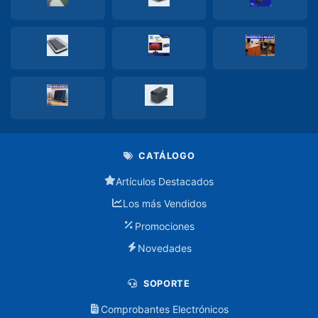
Accesorios
de
Mantenimiento
Adaptadores
Audifonos
Audifono
con
CATÁLOGO
cable
Artículos Destacados
Audifono
Los más Vendidos
inalambrico
Promociones
Baterias
Novedades
Cables
SOPORTE
Comprobantes Electrónicos
Splitter