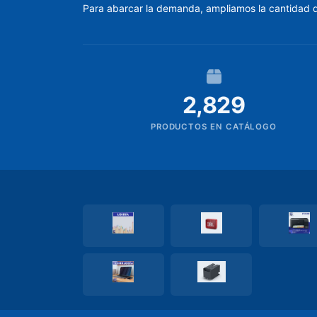
Para abarcar la demanda, ampliamos la cantidad de 
Foam
Globos
Goma
2,829
y
Pegamentos
PRODUCTOS EN CATÁLOGO
Juguetes
Lapiceros
Boligrafo
Lapiz
Libretas
libro