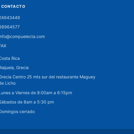
CONTACTO
24943449
88964577
info@compuelecta.com
FAX
Costa Rica
Alajuela, Grecia
Grecia Centro 25 mts sur del restaurante Maguey
de Licho
Lunes a Viernes de 8:00am a 6:15pm
Sábados de 8am a 5:30 pm
Domingos cerrado