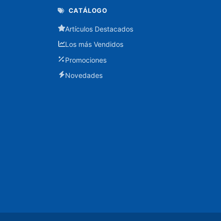
Marcadores
CATÁLOGO
Artículos Destacados
Masking
Los más Vendidos
Muebles
Promociones
Sillas
Novedades
Notas
Organizadores
Papel,
Cartón,
Cartulina
y
Sobres
Pintura
y
manualidades