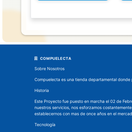
Alimentos
LIBRERIA
Adhesivos
y
Empaque
COMPUELECTA
Archivadores
Sobre Nosotros
Artículos
MDE
Compuelecta es una tienda departamental donde pod
Oficina
Historia
Calculadoras
Este Proyecto fue puesto en marcha el 02 de Febre
Sumatoria
nuestros servicios, nos esforzamos costantemente 
establecernos con mas de once años en el mercad
Cinta
Tecnología
Escolar